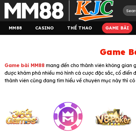
Skip
to
content
MM88
CASINO
THỂ THAO
GAME BÀI
Game Bà
Game bài MM88
mang đến cho thành viên không gian giả
được khám phá nhiều mô hình cá cược đặc sắc, cổ điển đò
thành viên cũng đang tìm hiểu về chuyên mục này thì có 