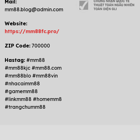
Mail:
mm88.blog@admin.com
Website:
https://mm88fc.pro/
ZIP Code:
700000
Hastag:
#mm88
#mm88kjc #mm88.com
#mm88blo #mm88vin
#nhacaimm88
#gamemm88
#linkmm88 #homemm8
#trangchumm88