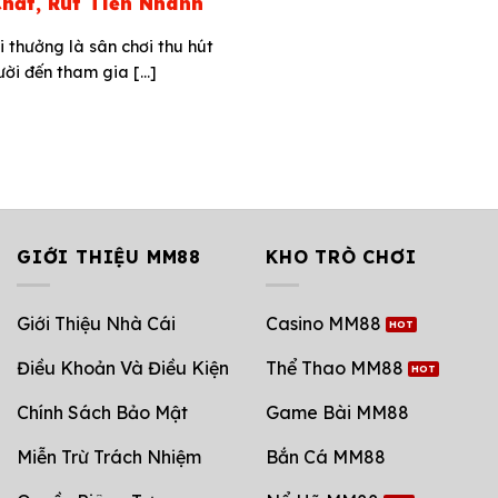
Chất, Rút Tiền Nhanh
 thưởng là sân chơi thu hút
ời đến tham gia [...]
GIỚI THIỆU MM88
KHO TRÒ CHƠI
Giới Thiệu Nhà Cái
Casino MM88
Điều Khoản Và Điều Kiện
Thể Thao MM88
Chính Sách Bảo Mật
Game Bài MM88
Miễn Trừ Trách Nhiệm
Bắn Cá MM88