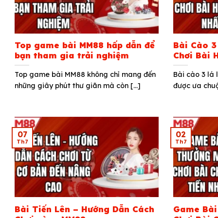
Top game bài MM88 hấp dẫn để
Bài Cào 3
bạn tham gia trải nghiệm
Chơi Bài 
Top game bài MM88 không chỉ mang đến
Bài cào 3 lá 
những giây phút thư giãn mà còn [...]
được ưa chuộn
07
02
Th7
Th7
Bài Tiến Lên – Hướng Dẫn Cách
Game Bài