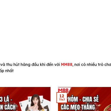
 và thu hút hàng đầu khi đến với
MM88
, nơi có nhiều trò ch
ấp nhất
12
Th7