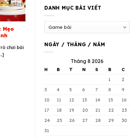
DANH MỤC BÀI VIẾT
Danh
c Mẹo
Mục
inh
Bài
NGÀY / THÁNG / NĂM
Viết
rò chơi bài
.]
Tháng 8 2026
H
B
T
N
S
B
C
1
2
3
4
5
6
7
8
9
10
11
12
13
14
15
16
17
18
19
20
21
22
23
24
25
26
27
28
29
30
31