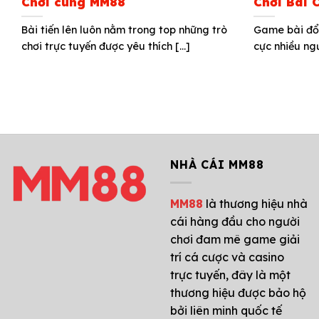
Chơi cùng MM88
Chơi Bài 
Bài tiến lên luôn nằm trong top những trò
Game bài đổi
chơi trực tuyến được yêu thích [...]
cực nhiều ngư
NHÀ CÁI MM88
MM88
là thương hiệu nhà
cái hàng đầu cho người
chơi đam mê game giải
trí cá cược và casino
trực tuyến, đây là một
thương hiệu được bảo hộ
bởi liên minh quốc tế