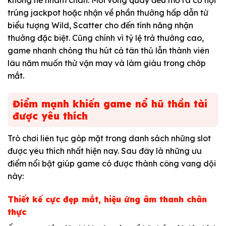
không hề nhàm chán. Mỗi vòng quay đều mở ra cơ hội
trúng jackpot hoặc nhận về phần thưởng hấp dẫn từ
biểu tượng Wild, Scatter cho đến tính năng nhận
thưởng đặc biệt. Cũng chính vì tỷ lệ trả thưởng cao,
game nhanh chóng thu hút cả tân thủ lẫn thành viên
lâu năm muốn thử vận may và làm giàu trong chớp
mắt.
Điểm mạnh khiến game nổ hũ thần tài
được yêu thích
Trò chơi liên tục góp mặt trong danh sách những slot
được yêu thích nhất hiện nay. Sau đây là những ưu
điểm nổi bật giúp game có được thành công vang dội
này:
Thiết kế cực đẹp mắt, hiệu ứng âm thanh chân
thực