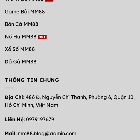
Game Bài MM88
Bắn Cá MM88
Nổ Hũ MM88
Xổ Số MM88
Đá Gà MM88
THÔNG TIN CHUNG
Địa Chỉ:
486 Đ. Nguyễn Chí Thanh, Phường 6, Quận 10,
Hồ Chí Minh, Việt Nam
Liên Hệ:
0979197679
Mail:
mm88.blog@admin.com