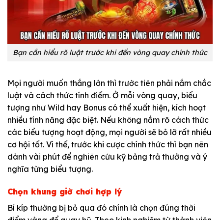
Bạn cần hiểu rõ luật trước khi đến vòng quay chính thức
Mọi người muốn thắng lớn thì trước tiên phải nắm chắc
luật và cách thức tính điểm. Ở mỗi vòng quay, biểu
tượng như Wild hay Bonus có thể xuất hiện, kích hoạt
nhiều tính năng đặc biệt. Nếu không nắm rõ cách thức
các biểu tượng hoạt động, mọi người sẽ bỏ lỡ rất nhiều
cơ hội tốt. Vì thế, trước khi cược chính thức thì bạn nên
dành vài phút để nghiên cứu kỹ bảng trả thưởng và ý
nghĩa từng biểu tượng.
Chọn khung giờ chơi hợp lý
Bí kíp thường bị bỏ qua đó chính là chọn đúng thời
điểm vàng để quay hũ. Theo kinh nghiệm từ thành viên