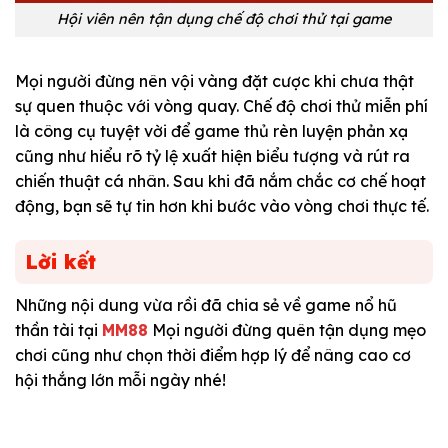
Hội viên nên tận dụng chế độ chơi thử tại game
Mọi người đừng nên vội vàng đặt cược khi chưa thật
sự quen thuộc với vòng quay. Chế độ chơi thử miễn phí
là công cụ tuyệt vời để game thủ rèn luyện phản xạ
cũng như hiểu rõ tỷ lệ xuất hiện biểu tượng và rút ra
chiến thuật cá nhân. Sau khi đã nắm chắc cơ chế hoạt
động, bạn sẽ tự tin hơn khi bước vào vòng chơi thực tế.
Lời kết
Những nội dung vừa rồi đã chia sẻ về game nổ hũ
thần tài tại
MM88
Mọi người đừng quên tận dụng mẹo
chơi cũng như chọn thời điểm hợp lý để nâng cao cơ
hội thắng lớn mỗi ngày nhé!