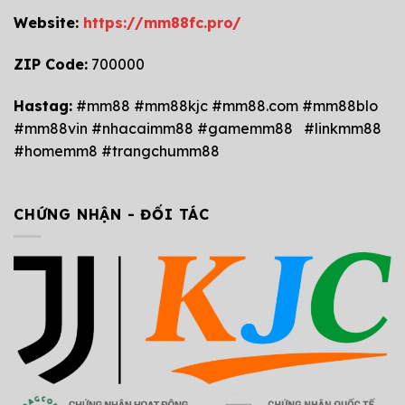
Website:
https://mm88fc.pro/
ZIP Code:
700000
Hastag:
#mm88 #mm88kjc #mm88.com #mm88blo
#mm88vin #nhacaimm88 #gamemm88 #linkmm88
#homemm8 #trangchumm88
CHỨNG NHẬN - ĐỐI TÁC