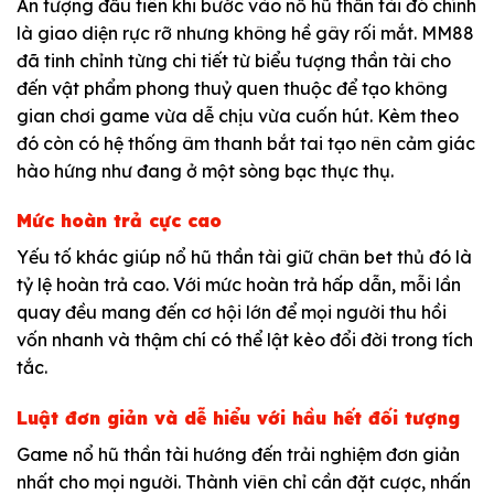
Ấn tượng đầu tiên khi bước vào nổ hũ thần tài đó chính
là giao diện rực rỡ nhưng không hề gây rối mắt. MM88
đã tinh chỉnh từng chi tiết từ biểu tượng thần tài cho
đến vật phẩm phong thuỷ quen thuộc để tạo không
gian chơi game vừa dễ chịu vừa cuốn hút. Kèm theo
đó còn có hệ thống âm thanh bắt tai tạo nên cảm giác
hào hứng như đang ở một sòng bạc thực thụ.
Mức hoàn trả cực cao
Yếu tố khác giúp nổ hũ thần tài giữ chân bet thủ đó là
tỷ lệ hoàn trả cao. Với mức hoàn trả hấp dẫn, mỗi lần
quay đều mang đến cơ hội lớn để mọi người thu hồi
vốn nhanh và thậm chí có thể lật kèo đổi đời trong tích
tắc.
Luật đơn giản và dễ hiểu với hầu hết đối tượng
Game nổ hũ thần tài hướng đến trải nghiệm đơn giản
nhất cho mọi người. Thành viên chỉ cần đặt cược, nhấn