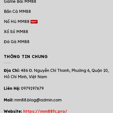
Game Bài MM88
Bắn Cá MM88
Nổ Hũ MM88
Xổ Số MM88
Đá Gà MM88
THÔNG TIN CHUNG
Địa Chỉ:
486 Đ. Nguyễn Chí Thanh, Phường 6, Quận 10,
Hồ Chí Minh, Việt Nam
Liên Hệ:
0979197679
Mail:
mm88.blog@admin.com
Website:
https://mm88fc.pro/