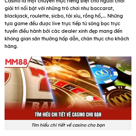
Casino là một chuyên mục riêng biệt cho người chơi
giải trí nổi bật với những trò chơi như baccarat,
blackjack, roulette, sicbo, tài xỉu, rồng hổ,…. Những
tựa game đều được live trực tiếp từ sòng bạc trực
tuyến điều hành bởi các dealer xinh đẹp mang đến
không gian săn thưởng hấp dẫn, chân thực cho khách
hàng.
Tìm hiểu chi tiết về casino cho bạn