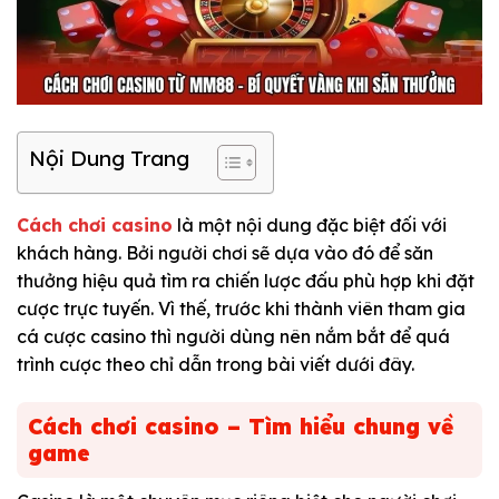
Nội Dung Trang
Cách chơi casino
là một nội dung đặc biệt đối với
khách hàng. Bởi người chơi sẽ dựa vào đó để săn
thưởng hiệu quả tìm ra chiến lược đấu phù hợp khi đặt
cược trực tuyến. Vì thế, trước khi thành viên tham gia
cá cược casino thì người dùng nên nắm bắt để quá
trình cược theo chỉ dẫn trong bài viết dưới đây.
Cách chơi casino – Tìm hiểu chung về
game