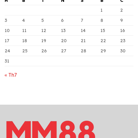
H
B
T
N
S
B
C
1
2
3
4
5
6
7
8
9
10
11
12
13
14
15
16
17
18
19
20
21
22
23
24
25
26
27
28
29
30
31
« Th7