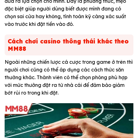
đưa ra lựa chọn cho mình. Đây là phương thức, mẹo
đặc biệt giúp người dùng biết được mình đang có
chọn sai cửa hay không, tính toán kỹ càng xác suất
vào trước khi đặt tiền vào đó.
Cách chơi casino thông thái khác theo
MM88
Ngoài những chiến lược cá cược trong game ở trên thì
người chơi cũng có thể áp dụng các cách thức săn
thưởng khác. Thành viên có thể chọn phòng phù hợp
với mức thưởng đặt ra từ nhà cái để đảm bảo giảm
bớt rủi ro trong khi đặt.