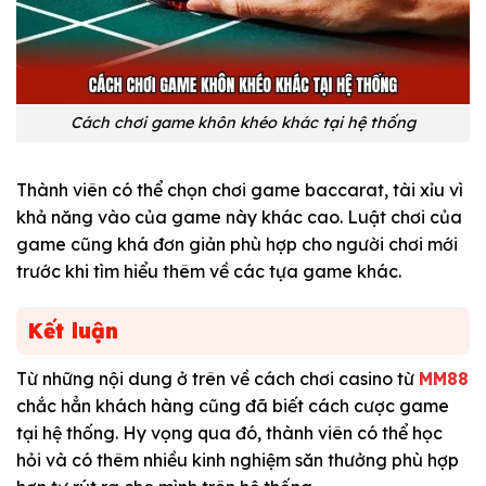
Cách chơi game khôn khéo khác tại hệ thống
Thành viên có thể chọn chơi game baccarat, tài xỉu vì
khả năng vào của game này khác cao. Luật chơi của
game cũng khá đơn giản phù hợp cho người chơi mới
trước khi tìm hiểu thêm về các tựa game khác.
Kết luận
Từ những nội dung ở trên về cách chơi casino từ
MM88
chắc hẳn khách hàng cũng đã biết cách cược game
tại hệ thống. Hy vọng qua đó, thành viên có thể học
hỏi và có thêm nhiều kinh nghiệm săn thưởng phù hợp