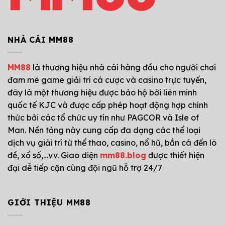
NHÀ CÁI MM88
MM88
là thương hiệu nhà cái hàng đầu cho người chơi
đam mê game giải trí cá cược và casino trực tuyến,
đây là một thương hiệu được bảo hộ bởi liên minh
quốc tế KJC và được cấp phép hoạt động hợp chính
thức bởi các tổ chức uy tín như PAGCOR và Isle of
Man. Nền tảng này cung cấp đa dạng các thể loại
dịch vụ giải trí từ thể thao, casino, nổ hũ, bắn cá đến lô
đề, xổ số,…vv. Giao diện
mm88.blog
được thiết hiện
đại dễ tiếp cận cùng đội ngũ hỗ trợ 24/7
GIỚI THIỆU MM88