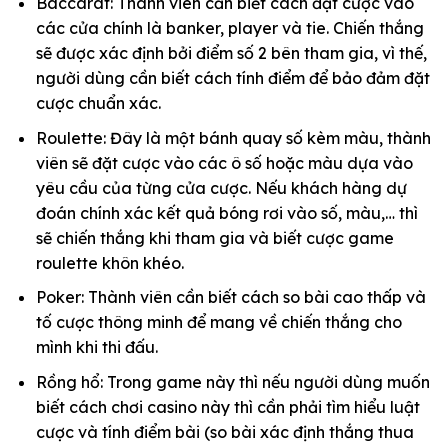
Baccarat: Thành viên cần biết cách đặt cược vào
các cửa chính là banker, player và tie. Chiến thắng
sẽ được xác định bởi điểm số 2 bên tham gia, vì thế,
người dùng cần biết cách tính điểm để bảo đảm đặt
cược chuẩn xác.
Roulette: Đây là một bánh quay số kèm màu, thành
viên sẽ đặt cược vào các ô số hoặc màu dựa vào
yêu cầu của từng cửa cược. Nếu khách hàng dự
đoán chính xác kết quả bóng rơi vào số, màu,… thì
sẽ chiến thắng khi tham gia và biết cược game
roulette khôn khéo.
Poker: Thành viên cần biết cách so bài cao thấp và
tố cược thông minh để mang về chiến thắng cho
mình khi thi đấu.
Rồng hổ: Trong game này thì nếu người dùng muốn
biết cách chơi casino này thì cần phải tìm hiểu luật
cược và tính điểm bài (so bài xác định thắng thua