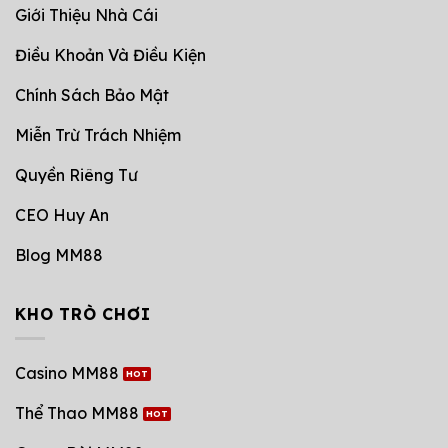
Giới Thiệu Nhà Cái
Điều Khoản Và Điều Kiện
Chính Sách Bảo Mật
Miễn Trừ Trách Nhiệm
Quyền Riêng Tư
CEO Huy An
Blog MM88
KHO TRÒ CHƠI
Casino MM88
Thể Thao MM88